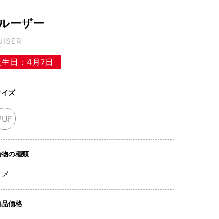
ルーザー
UISER
誕生日：4月7日
サイズ
PUF
動物の種類
カメ
商品価格