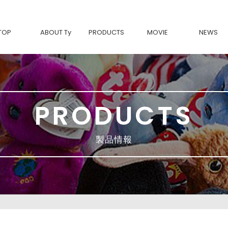
TOP
ABOUT Ty
PRODUCTS
MOVIE
NEWS
Tyについて
BEANIE BABIES-復刻-
Ty製品の魅力
Beanie Bouncers
BEANIE BOOS
BEANIE BELLIES
BEANIE BABIES
SQUISH A BOOS
BEANIE BALLS
PRODUCTS
TEENy Tys
MINI BOOS
Ty FASHION
movies & TV
Classic
製品情報