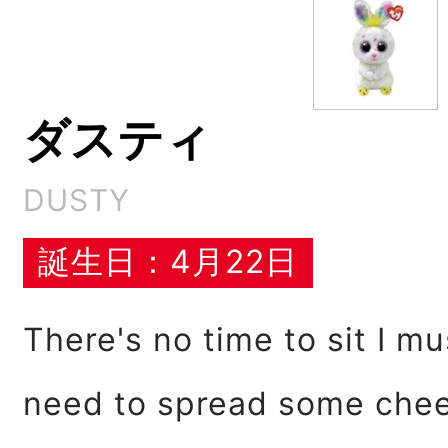
ダスティ
DUSTY
誕生日：4月22日
There's no time to sit I mus
need to spread some cheer