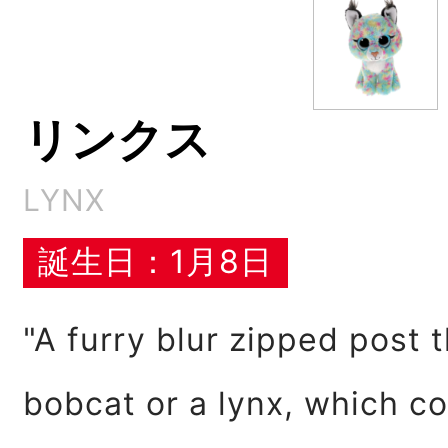
リンクス
LYNX
誕生日：1月8日
"A furry blur zipped post t
bobcat or a lynx, which co