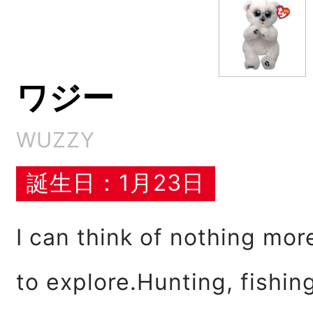
ワジー
WUZZY
誕生日：1月23日
I can think of nothing mo
to explore.Hunting, fishi