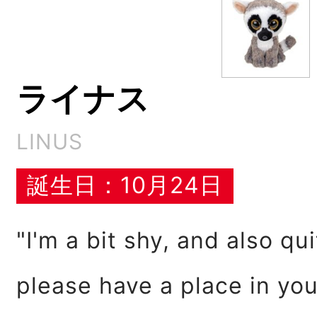
ライナス
LINUS
誕生日：10月24日
"I'm a bit shy, and also qu
please have a place in you