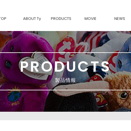
TOP
ABOUT Ty
PRODUCTS
MOVIE
NEWS
Tyについて
BEANIE BABIES-復刻-
Ty製品の魅力
Beanie Bouncers
BEANIE BOOS
BEANIE BELLIES
BEANIE BABIES
SQUISH A BOOS
BEANIE BALLS
PRODUCTS
TEENy Tys
MINI BOOS
Ty FASHION
movies & TV
Classic
製品情報