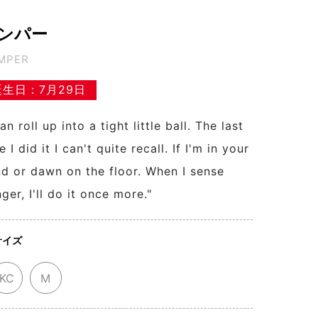
ンパー
MPER
誕生日：7月29日
can roll up into a tight little ball. The last
e I did it I can't quite recall. If I'm in your
d or dawn on the floor. When I sense
ger, I'll do it once more."
サイズ
KC
M
KCサイズ