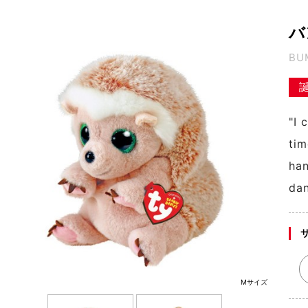
バ
BU
"I 
tim
han
dan
Mサイズ