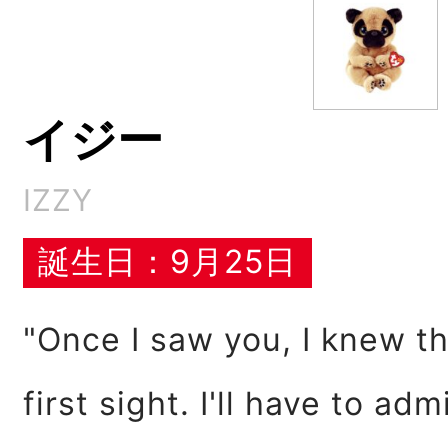
イジー
IZZY
誕生日：9月25日
"Once I saw you, I knew th
first sight. I'll have to adm