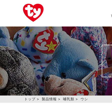
トップ
>
製品情報
>
哺乳類
>
ウシ