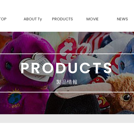
TOP
ABOUT Ty
PRODUCTS
MOVIE
NEWS
Tyについて
BEANIE BABIES-復刻-
Ty製品の魅力
Beanie Bouncers
BEANIE BOOS
BEANIE BELLIES
BEANIE BABIES
SQUISH A BOOS
BEANIE BALLS
PRODUCTS
TEENy Tys
MINI BOOS
Ty FASHION
movies & TV
Classic
製品情報