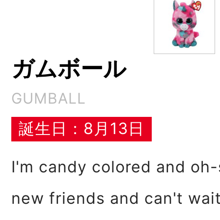
ガムボール
GUMBALL
誕生日：8月13日
I'm candy colored and oh-
new friends and can't wait