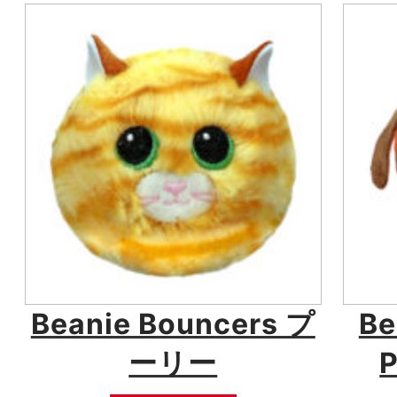
Beanie Bouncers プ
Be
ーリー
P