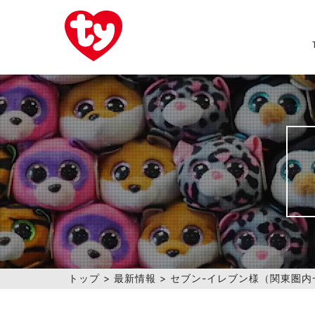
トップ
>
最新情報
>
セブン-イレブン様（関東圏