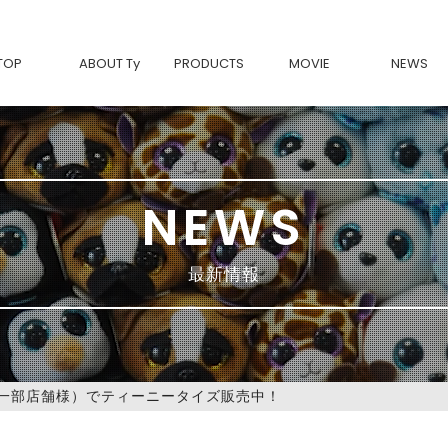
TOP
ABOUT Ty
PRODUCTS
MOVIE
NEWS
Tyについて
BEANIE BABIES-復刻-
Ty製品の魅力
Beanie Bouncers
BEANIE BOOS
BEANIE BELLIES
BEANIE BABIES
SQUISH A BOOS
BEANIE BALLS
NEWS
TEENy Tys
MINI BOOS
Ty FASHION
movies & TV
Classic
最新情報
内一部店舗様）でティーニータイズ販売中！