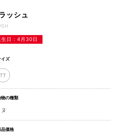
ラッシュ
USH
誕生日：4月30日
サイズ
TT
動物の種類
イヌ
商品価格