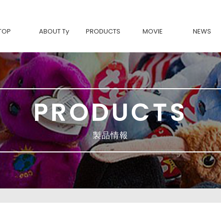
TOP
ABOUT Ty
PRODUCTS
MOVIE
NEWS
Tyについて
BEANIE BABIES-復刻-
Ty製品の魅力
Beanie Bouncers
BEANIE BOOS
BEANIE BELLIES
BEANIE BABIES
SQUISH A BOOS
BEANIE BALLS
PRODUCTS
TEENy Tys
MINI BOOS
Ty FASHION
movies & TV
Classic
製品情報