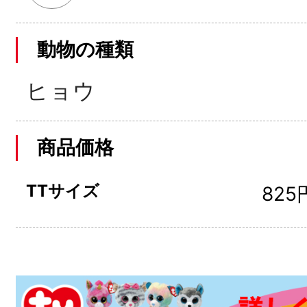
動物の種類
ヒョウ
商品価格
TTサイズ
825