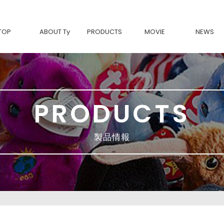
TOP
ABOUT Ty
PRODUCTS
MOVIE
NEWS
Tyについて
BEANIE BABIES-復刻-
Ty製品の魅力
Beanie Bouncers
BEANIE BOOS
BEANIE BELLIES
BEANIE BABIES
SQUISH A BOOS
BEANIE BALLS
PRODUCTS
TEENy Tys
MINI BOOS
Ty FASHION
movies & TV
Classic
製品情報