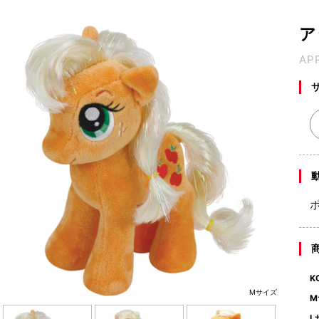
ア
AP
K
Mサイズ
M
L