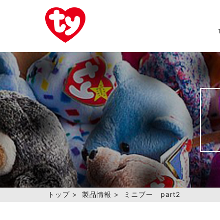
トップ
>
製品情報
>
ミニブー part2