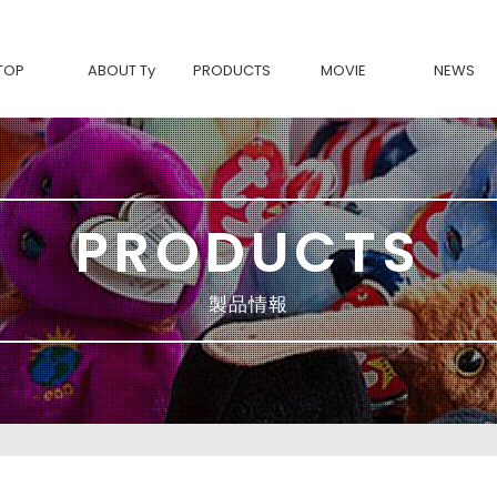
TOP
ABOUT Ty
PRODUCTS
MOVIE
NEWS
Tyについて
BEANIE BABIES-復刻-
Ty製品の魅力
Beanie Bouncers
BEANIE BOOS
BEANIE BELLIES
BEANIE BABIES
SQUISH A BOOS
BEANIE BALLS
PRODUCTS
TEENy Tys
MINI BOOS
Ty FASHION
movies & TV
Classic
製品情報