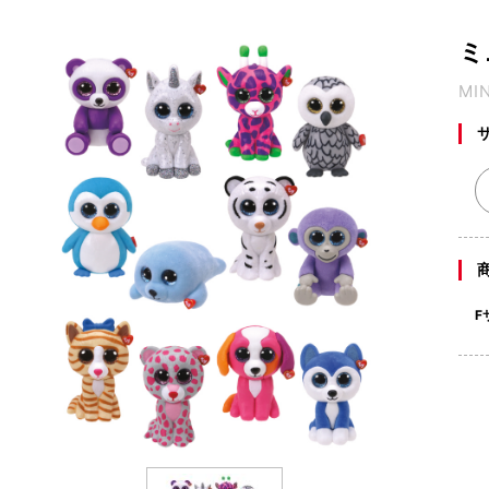
ミ
MIN
F