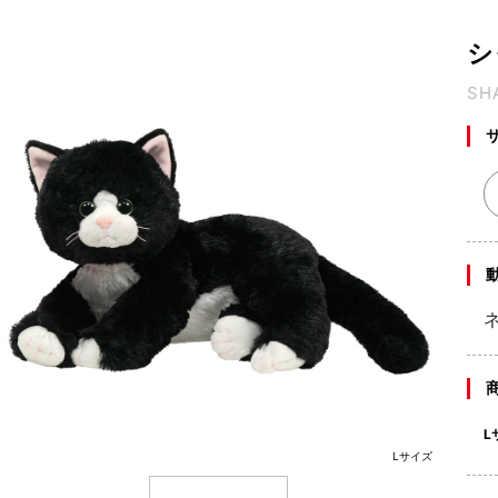
シ
SH
L
Lサイズ