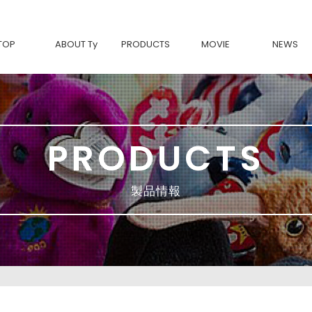
TOP
ABOUT Ty
PRODUCTS
MOVIE
NEWS
Tyについて
BEANIE BABIES-復刻-
Ty製品の魅力
Beanie Bouncers
BEANIE BOOS
BEANIE BELLIES
BEANIE BABIES
SQUISH A BOOS
BEANIE BALLS
PRODUCTS
TEENy Tys
MINI BOOS
Ty FASHION
movies & TV
Classic
製品情報