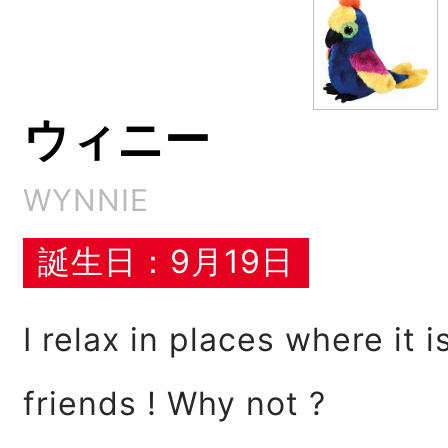
ウィニー
WYNNIE
誕生日：9月19日
I relax in places where it i
friends ! Why not ?