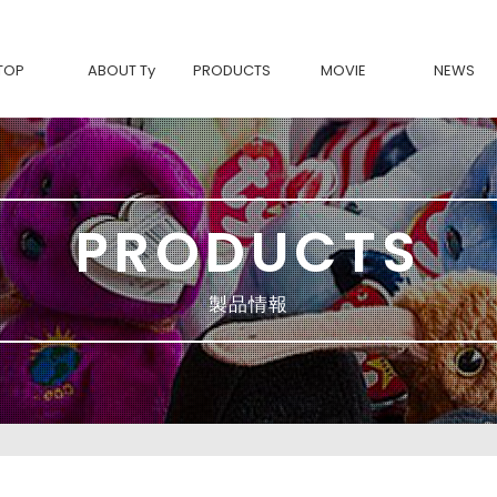
TOP
ABOUT Ty
PRODUCTS
MOVIE
NEWS
Tyについて
BEANIE BABIES-復刻-
Ty製品の魅力
Beanie Bouncers
BEANIE BOOS
BEANIE BELLIES
BEANIE BABIES
SQUISH A BOOS
BEANIE BALLS
PRODUCTS
TEENy Tys
MINI BOOS
Ty FASHION
movies & TV
Classic
製品情報