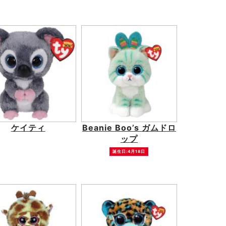
ケイティ
Beanie Boo’s ガムドロ
ップ
誕生日:4月18日