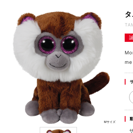
タ
TA
Mon
me 
Mサイズ