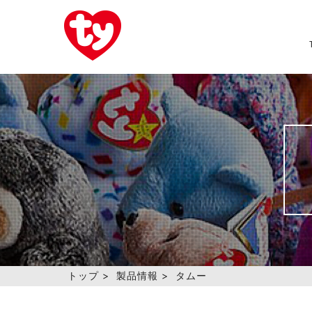
トップ
>
製品情報
>
タムー