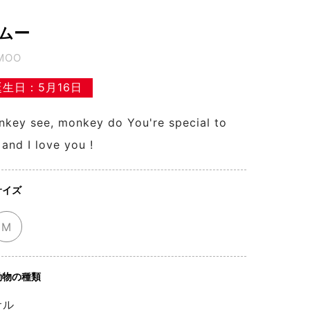
ムー
MOO
誕生日：5月16日
key see, monkey do You're special to
and I love you !
サイズ
M
動物の種類
サル