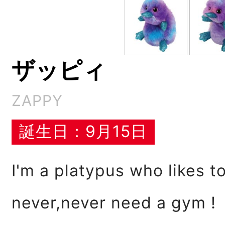
ザッピィ
ZAPPY
誕生日：9月15日
I'm a platypus who likes to
never,never need a gym !