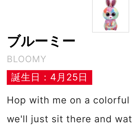
ブルーミー
BLOOMY
誕生日：4月25日
Hop with me on a colorfu
we'll just sit there and wa