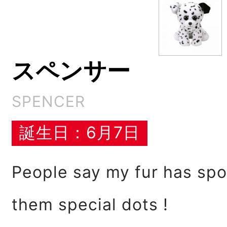
スペンサー
SPENCER
誕生日：6月7日
People say my fur has spots
them special dots !