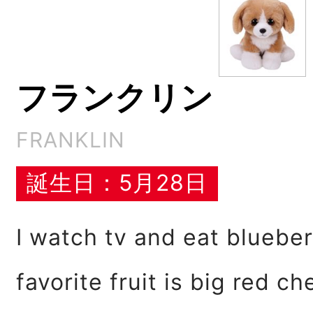
フランクリン
FRANKLIN
誕生日：5月28日
I watch tv and eat bluebe
favorite fruit is big red che